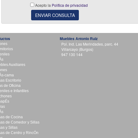
Acepto la
Política de privacidad
ENVIAR CONSULTA
ductos
Muebles Antonio Ruiz
Pol. Ind. Las Merindades, parc. 44
ones
Villarcayo (Burgos)
mitorios
947 130 144
eniles
Ás
bles Auxiliares
lones
Ás-cama
as Escritorio
as de Oficina
niles e Infantiles
chones
napÉs
eras
Ás
as de Cocina
as de Comedor y Sillas
as y Sillas
as de Centro y RincÓn
as