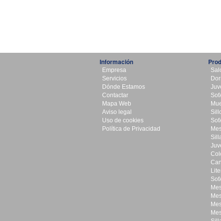
Información
Pro
Empresa
Sal
Servicios
Dor
Dónde Estamos
Juv
Contactar
Sof
Mapa Web
Mue
Aviso legal
Sil
Uso de cookies
Sof
Política de Privacidad
Mes
Sill
Juve
Col
Ca
Lit
Sof
Mes
Mes
Mes
Mes
Sill