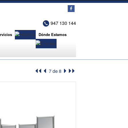
b
947 130 144
rvicios
Dónde Estamos
7 de 8