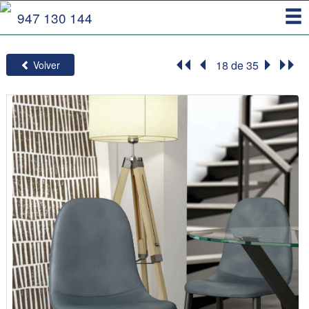
Toggl
947 130 144
navig
18 de 35
Volver