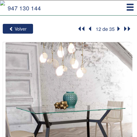
Toggl
947 130 144
navig
12 de 35
Volver